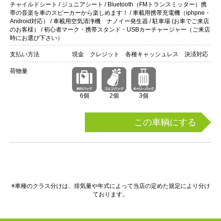
チャイルドシート / ジュニアシート / Bluetooth（FMトランスミッター）携
帯の音楽を車のスピーカーから楽しめます！ / 車載用携帯充電機（iphpne・
Android対応） / 車載用空気清浄機 ナノイー発生器 / 駐車場 (お車でご来店
のお客様） / 初心者マーク・携帯スタンド・USBカーチャージャー（ご来店
時にお選び下さい）
支払い方法
現金 クレジット 各種キャッシュレス 決済対応
荷物量
6個
2個
3個
この車輌にする
※車種のクラス分けは、排気量や年式によって当店の定めた規定により分け
ております。