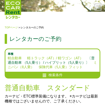
HOME
TOPページ
> レンタカーのご予約
レンタカーのご予約
レンタカーのご予約
ご利用案内
車種
軽自動車
軽トラック（AT）/ 軽ワゴン（AT）
〔普
通自動車 （5人乗り） / ハイブリット（5人乗り）〕
ミ
会社概要
ニバン（8人乗）
保険代車（5人乗）フィット
検索条件
プライバシーポリシー・約款
普通自動車 スタンダード
お問い合わせ先
カーナビ・ETC標準装備になります。 ※カーナビは最新
機種ではございませんので、ご了承ください。