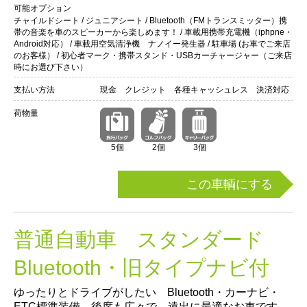
可能オプション
チャイルドシート / ジュニアシート / Bluetooth（FMトランスミッター）携
帯の音楽を車のスピーカーから楽しめます！ / 車載用携帯充電機（iphpne・
Android対応） / 車載用空気清浄機 ナノイー発生器 / 駐車場 (お車でご来店
のお客様） / 初心者マーク・携帯スタンド・USBカーチャージャー（ご来店
時にお選び下さい）
支払い方法
現金 クレジット 各種キャッシュレス 決済対応
荷物量
5個
2個
3個
この車輌にする
普通自動車 スタンダード
Bluetooth・旧タイプナビ付
ゆったりとドライブがしたい Bluetooth・カーナビ・
ETC標準装備、後席も広々で、遠出に最適なお車です。