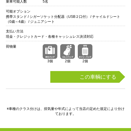
乗車可能人数
5名
可能オプション
携帯スタンド / シガーソケット分配器（USB２口付） / チャイルドシート
（0歳～4歳） / ジュニアシート
支払い方法
現金・クレジットカード・各種キャッシュレス決済対応
荷物量
3個
2個
2個
この車輌にする
※車種のクラス分けは、排気量や年式によって当店の定めた規定により分け
ております。