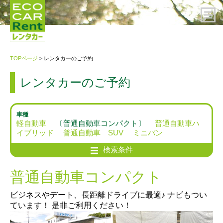
HOME
TOPページ
> レンタカーのご予約
レンタカーのご予約
レンタカーのご予約
ご利用案内
車種
軽自動車
〔普通自動車コンパクト〕
普通自動車ハ
イブリッド
普通自動車 SUV
ミニバン
会社概要
検索条件
プライバシーポリシー・約款
普通自動車コンパクト
お問い合わせ先
ビジネスやデート、長距離ドライブに最適♪ ナビもつい
ています！ 是非ご利用ください！